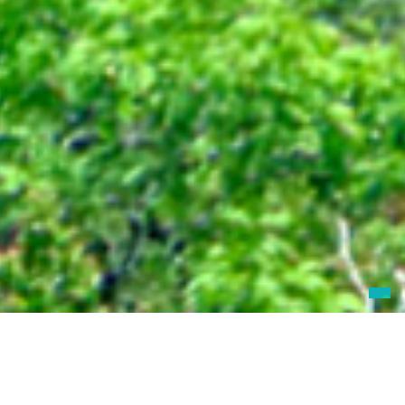
TIKAL, GUATEMALA – MAPPA
LATITUDINE: 17° 13′ 11.72″ N