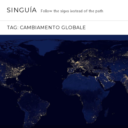
Vai
SINGUÍA
al
Follow the signs instead of the path
contenuto
TAG:
CAMBIAMENTO GLOBALE