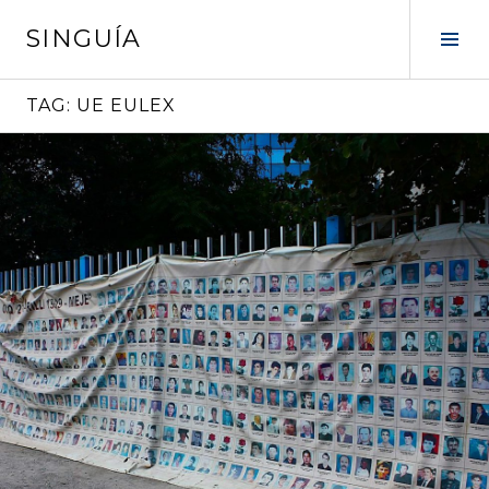
Vai
SINGUÍA
al
Tog
contenuto
Sid
TAG:
UE EULEX