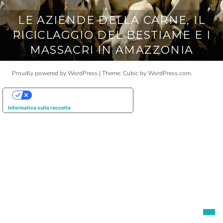
LE AZIENDE DELLA CARNE, IL
RICICLAGGIO DEL BESTIAME E I
MASSACRI IN AMAZZONIA
Proudly powered by WordPress
|
Theme: Cubic by
WordPress.com
.
Le tue preferenze relative alla privacy
Informativa sulla raccolta