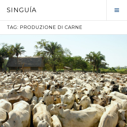
Vai
SINGUÍA
al
Tog
contenuto
Sid
TAG:
PRODUZIONE DI CARNE