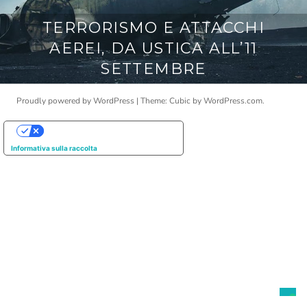
TERRORISMO E ATTACCHI
AEREI, DA USTICA ALL’11
SETTEMBRE
Proudly powered by WordPress
|
Theme: Cubic by
WordPress.com
.
Le tue preferenze relative alla privacy
Informativa sulla raccolta